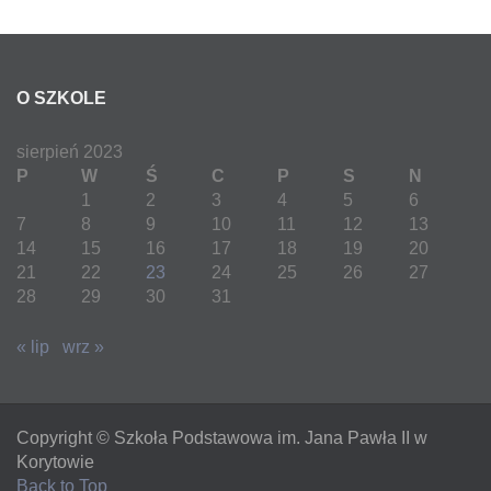
O SZKOLE
sierpień 2023
P
W
Ś
C
P
S
N
1
2
3
4
5
6
7
8
9
10
11
12
13
14
15
16
17
18
19
20
21
22
23
24
25
26
27
28
29
30
31
« lip
wrz »
Copyright © Szkoła Podstawowa im. Jana Pawła II w
Korytowie
Back to Top