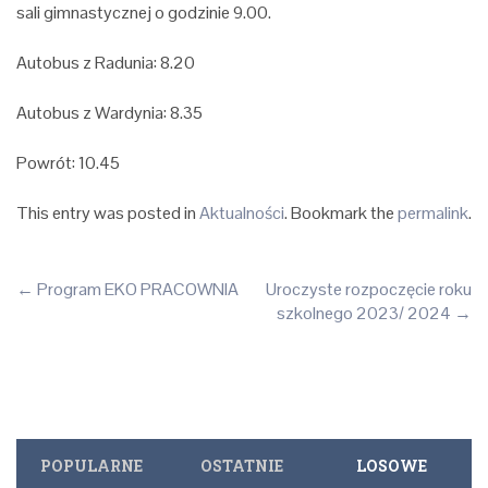
sali gimnastycznej o godzinie 9.00.
Autobus z Radunia: 8.20
Autobus z Wardynia: 8.35
Powrót: 10.45
This entry was posted in
Aktualności
. Bookmark the
permalink
.
Post
←
Program EKO PRACOWNIA
Uroczyste rozpoczęcie roku
szkolnego 2023/ 2024
→
navigation
POPULARNE
OSTATNIE
LOSOWE